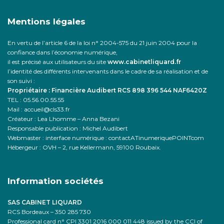
Mentions légales
En vertu de l’article 6 de la loi n° 2004-575 du 21 juin 2004 pour la
confiance dans l’économie numérique,
il est précisé aux utilisateurs du site
www.cabinetliquard.fr
l’identité des différents intervenants dans le cadre de sa réalisation et de
son suivi :
Propriétaire : Financière Audibert RCS 898 396 544 NAF6420Z
TEL : 05.56.00.55.55
Mail : accueil@cls33.fr
Créateur : Lea Lhomme – Anna Bezani
Responsable publication : Michel Audibert
Webmaster : interface numérique : contactATinumeriquePOINTcom
Hébergeur : OVH –
2, rue Kellermann, 59100 Roubaix.
Information sociétés
SAS CABINET LIQUARD
RCS Bordeaux – 350 285 730
Professional card n° CPI 3301 2016 000 011 448 issued by the CCI of