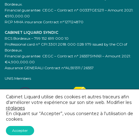
Bordeaux.
Financial guarantee: CEGC – Contract n° 00337GES211 – Amount 2021:
€910,000.00
RCP MMA insurance Contract n°127124870
CABINET LIQUARD SYNDIC
RCS Bordeaux – 799 152 699 000 10
Professional card n° CPI 3301 2018 000 028 979 issued by the CCI of
Bordeaux.
Financial guarantee: CEGC – Contract n° 26557SYN161 – Amount 2021:
€4,900,000.00
Assurance GENERALI Contract n°AL591311 / 26557
UNIS Members
Cabinet Liquard utilise des cookies et autres traceurs afin
d'améliorer votre expérience sur son site web. Modifier les
réglages
En cliquant sur “Accepter”, vous consentez à l'utilisation de
cookies.
Accepter