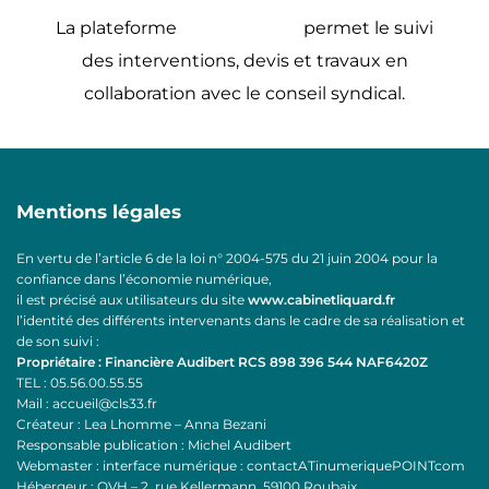
La plateforme
COLLAB d’ICS
permet le suivi
des interventions, devis et travaux en
collaboration avec le conseil syndical.
Mentions légales
En vertu de l’article 6 de la loi n° 2004-575 du 21 juin 2004 pour la
confiance dans l’économie numérique,
il est précisé aux utilisateurs du site
www.cabinetliquard.fr
l’identité des différents intervenants dans le cadre de sa réalisation et
de son suivi :
Propriétaire : Financière Audibert RCS 898 396 544 NAF6420Z
TEL : 05.56.00.55.55
Mail : accueil@cls33.fr
Créateur : Lea Lhomme – Anna Bezani
Responsable publication : Michel Audibert
Webmaster : interface numérique : contactATinumeriquePOINTcom
Hébergeur : OVH –
2, rue Kellermann, 59100 Roubaix.