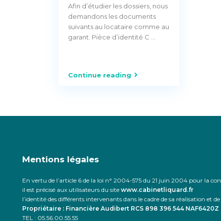
Afin d’étudier les dossiers, nous
demandons les documents
suivants au locataire comme au
garant: Pièce d’identité C
...
Continue reading
Mentions légales
En vertu de l’article 6 de la loi n° 2004-575 du 21 juin 2004 pour la 
il est précisé aux utilisateurs du site
www.cabinetliquard.fr
l’identité des différents intervenants dans le cadre de sa réalisation et de 
Propriétaire : Financière Audibert RCS 898 396 544 NAF6420Z
TEL : 05.56.00.55.55