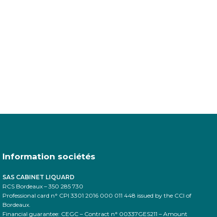
Information sociétés
SAS CABINET LIQUARD
RCS Bordeaux – 350 285 730
Professional card n° CPI 3301 2016 000 011 448 issued by the CCI of
Bordeaux.
Financial guarantee: CEGC – Contract n° 00337GES211 – Amount