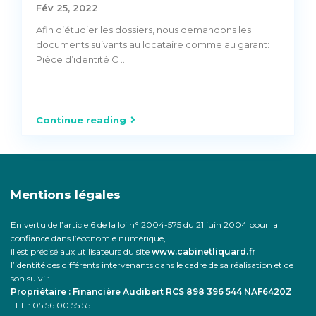
Fév 25, 2022
Afin d’étudier les dossiers, nous demandons les
documents suivants au locataire comme au garant:
Pièce d’identité C
...
Continue reading
Mentions légales
En vertu de l’article 6 de la loi n° 2004-575 du 21 juin 2004 pour la
confiance dans l’économie numérique,
il est précisé aux utilisateurs du site
www.cabinetliquard.fr
l’identité des différents intervenants dans le cadre de sa réalisation et de
son suivi :
Propriétaire : Financière Audibert RCS 898 396 544 NAF6420Z
TEL : 05.56.00.55.55