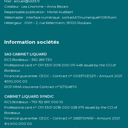
Mail : accueil@cls33.fr
Créateur : Lea Lhomme – Anna Bezani
Responsable publication : Michel Audibert
Webmaster : interface numérique : contactATinumeriquePOINTcom
Hébergeur : OVH –
2, rue Kellermann, 59100 Roubaix.
Information sociétés
SAS CABINET LIQUARD
RCS Bordeaux – 350 285 730
Professional card n° CPI 3301 2016 000 011 448 issued by the CCI of
Bordeaux.
Financial guarantee: CEGC – Contract n° 00337GES211 – Amount 2021:
€910,000.00
RCP MMA insurance Contract n°127124870
CABINET LIQUARD SYNDIC
RCS Bordeaux – 799 152 699 000 10
Professional card n° CPI 3301 2018 000 028 979 issued by the CCI of
Bordeaux.
Financial guarantee: CEGC – Contract n° 26557SYN161 – Amount 2021:
€4,900,000.00